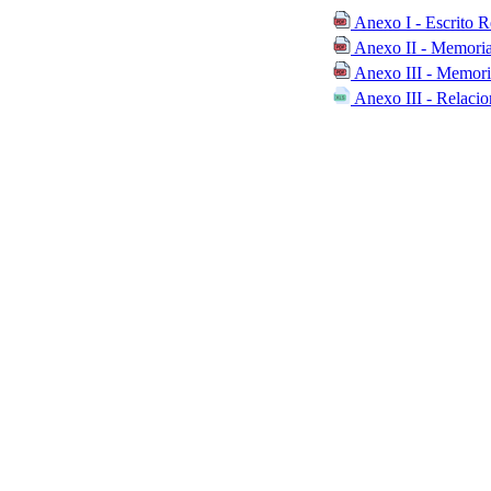
Anexo I - Escrito 
Anexo II - Memoria
Anexo III - Memori
Anexo III - Relacio