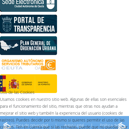
Uso de las Cookies
Usamos cookies en nuestro sitio web. Algunas de ellas son esenciales
para el funcionamiento del sitio, mientras que otras nos ayudan a
mejorar el sitio web y también la experiencia del usuario (cookies de
rastreo). Puedes decidir por ti mismo si quieres permitir el uso de las
Política de privacidad
|
Aviso Legal
|
Política de
cookies. Ten en cuenta que si las rechazas, puede que no puedas usar