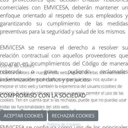
comerciales con EMVICESA, deberán mantener un
enfoque orientado al respeto de sus empleados y
garantizando su cumplimiento de las medidas
preventivas para la seguridad y salud de los mismos.
EMVICESA se reserva el derecho a resolver su
relación contractual con aquellos proveedores que
incurran en incumplimientos del Código de manera
Uso de las Cookies
reiterada o grave, pudiendo reclamarles
Usamos cookies en nuestro sitio web. Algunas de ellas son esenciales
indemnización por daños y perjuicios.
para el funcionamiento del sitio, mientras que otras nos ayudan a
mejorar el sitio web y también la experiencia del usuario (cookies de
rastreo). Puedes decidir por ti mismo si quieres permitir el uso de las
COMPROMISO CON LA SOCIEDAD
cookies. Ten en cuenta que si las rechazas, puede que no puedas usar
todas las funcionalidades del sitio web.
Desarrollo económico y social
ACEPTAR COOKIES
RECHAZAR COOKIES
Politica de Cookies
EMVICESA se configura como uno de los principales